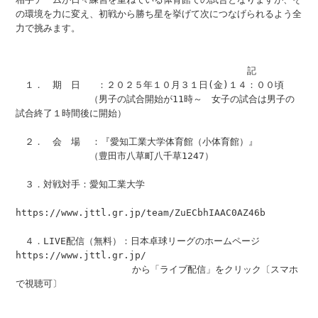
の環境を力に変え、初戦から勝ち星を挙げて次につなげられるよう全
力で挑みます。
　　　　　　　　　　　　　　　　　　　　　     　記
　１．　期　日   ：２０２５年１０月３１日(金)１４：００頃
　　　　　　　　（男子の試合開始が11時～　女子の試合は男子の
試合終了１時間後に開始）
　２．　会　場  ：『愛知工業大学体育館（小体育館）』　
　　　　　　　　（豊田市八草町八千草1247）
　３．対戦対手：愛知工業大学
https://www.jttl.gr.jp/team/ZuECbhIAAC0AZ46b
　４．LIVE配信（無料）：日本卓球リーグのホームページ　
https://www.jttl.gr.jp/
　　　　　　　　　　　　 から「ライブ配信」をクリック〔スマホ
で視聴可〕       　　　