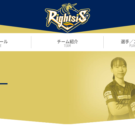
ール
チーム紹介
選手／
E
TEAM
PLAY