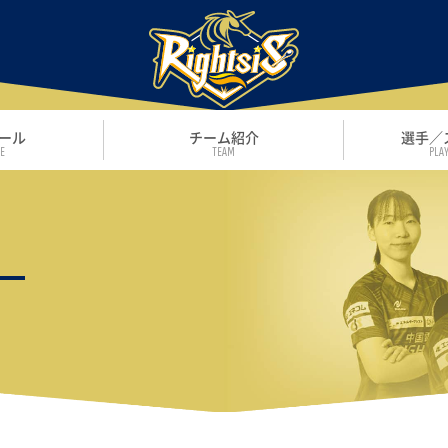
ール
チーム紹介
選手／
E
TEAM
PLAY